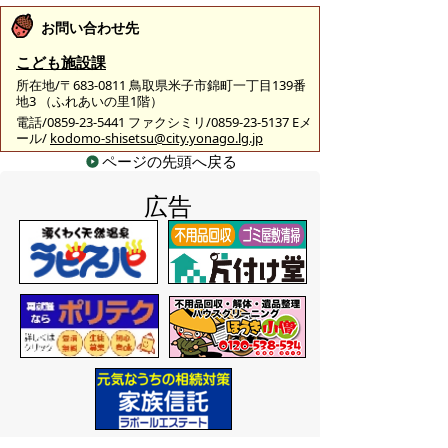
お問い合わせ先
こども施設課
所在地/〒683-0811 鳥取県米子市錦町一丁目139番
地3 （ふれあいの里1階）
電話/0859-23-5441 ファクシミリ/0859-23-5137 Eメ
ール/
kodomo-shisetsu@city.yonago.lg.jp
ページの先頭へ戻る
広告