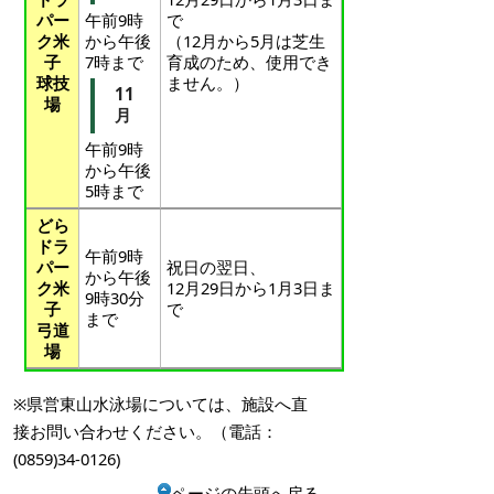
パー
午前9時
で
ク米
から午後
（12月から5月は芝生
子
7時まで
育成のため、使用でき
球技
ません。）
11
場
月
午前9時
から午後
5時まで
どら
ドラ
午前9時
パー
祝日の翌日、
から午後
ク米
12月29日から1月3日ま
9時30分
子
で
まで
弓道
場
※県営東山水泳場については、施設へ直
接お問い合わせください。（電話：
(0859)34-0126)
ページの先頭へ戻る