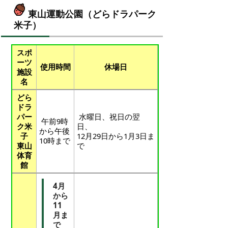
東山運動公園（どらドラパーク
米子）
スポ
ーツ
使用時間
休場日
施設
名
どら
ドラ
パー
水曜日、祝日の翌
午前9時
ク米
日、
から午後
子
12月29日から1月3日ま
10時まで
東山
で
体育
館
4月
から
11
月ま
で