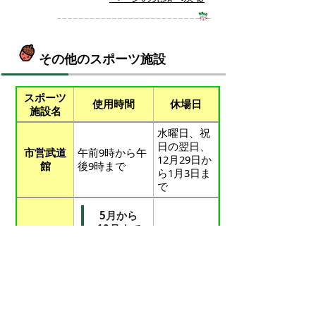
その他のスポーツ施設
スポーツ
使用時間
休場日
施設名
水曜日、祝
日の翌日、
市営武道
午前9時から午
12月29日か
館
後9時まで
ら1月3日ま
で
5月から
10月まで
午前7時から午
12月29日か
湊山庭球
後7時まで
ら1月3日ま
場
で
11月から
4月まで