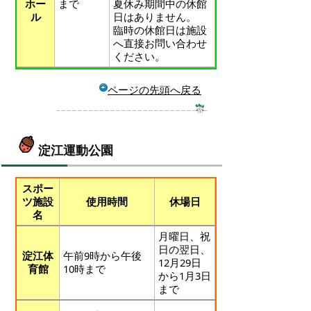
ホー
まで
夏休み期間中の休館
ル
日はありません。
臨時の休館日は施設
へ直接お問い合わせ
ください。
ページの先頭へ戻る
淀江運動公園
スポー
ツ施設
使用時間
休場日
名
月曜日、祝
日の翌日、
淀江体
午前9時から午後
12月29日
育館
10時まで
から1月3日
まで