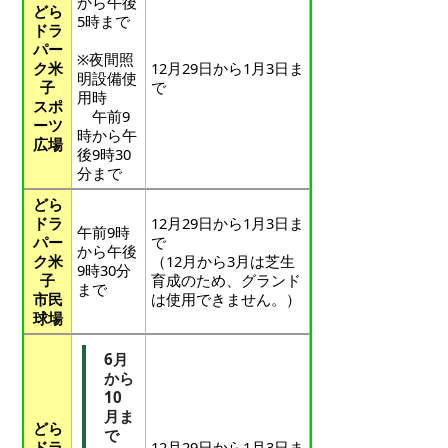
から午後
どら
5時まで
ドラ
パー
※夜間照
ク米
12月29日から1月3日ま
明設備使
子
で
用時
スポ
午前9
ーツ
時から午
広場
後9時30
分まで
どら
ドラ
12月29日から1月3日ま
午前9時
パー
で
から午後
ク米
（12月から3月は芝生
9時30分
子
育成のため、グランド
まで
市民
は使用できません。）
球場
6月
から
10
月ま
どら
で
ドラ
12月29日から1月3日ま