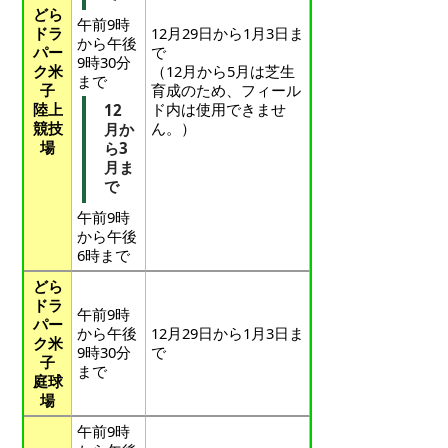
どら
午前9時
ドラ
12月29日から1月3日ま
から午後
パー
で
9時30分
ク米
（12月から5月は芝生
まで
子
育成のため、フィール
陸上
ド内は使用できませ
12
競技
ん。）
月か
場
ら3
月ま
で
午前9時
から午後
6時まで
どら
ドラ
午前9時
パー
から午後
12月29日から1月3日ま
ク米
9時30分
で
子
まで
庭球
場
午前9時