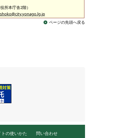
（市役所本庁舎2階）
shoko@city.yonago.lg.jp
ページの先頭へ戻る
イトの使いかた
問い合わせ