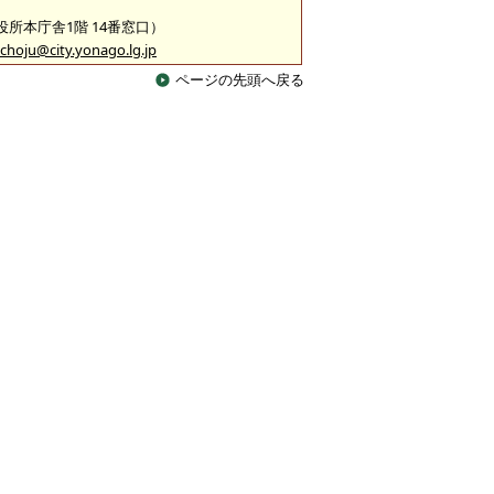
市役所本庁舎1階 14番窓口）
choju@city.yonago.lg.jp
ページの先頭へ戻る