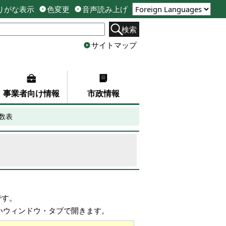
りがな表示
色変更
音声読み上げ
検索
サイトマップ
事業者向け情報
市政情報
数表
です。
しいウィンドウ・タブで開きます。