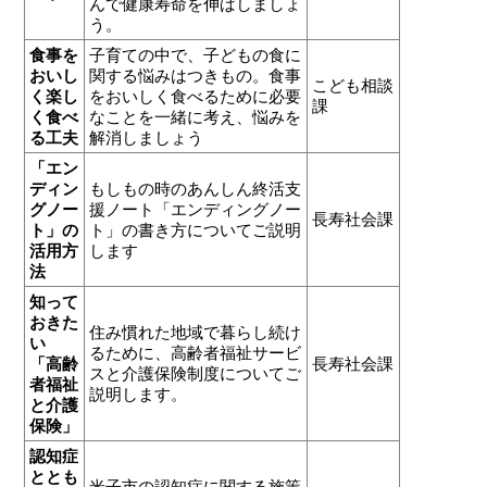
んで健康寿命を伸ばしましょ
う。
食事を
子育ての中で、子どもの食に
おいし
関する悩みはつきもの。食事
こども相談
く楽し
をおいしく食べるために必要
課
く食べ
なことを一緒に考え、悩みを
る工夫
解消しましょう
「エン
ディン
もしもの時のあんしん終活支
グノー
援ノート「エンディングノー
長寿社会課
ト」の
ト」の書き方についてご説明
活用方
します
法
知って
おきた
住み慣れた地域で暮らし続け
い
るために、高齢者福祉サービ
「高齢
長寿社会課
スと介護保険制度についてご
者福祉
説明します。
と介護
保険」
認知症
ととも
米子市の認知症に関する施策