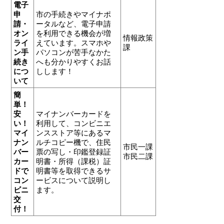
電子
申
市の手続きやマイナポ
請・
ータルなど、電子申請
オン
を利用できる機会が増
情報政策
ライ
えています。スマホや
課
ン手
パソコンが苦手なかた
続き
へも分かりやすくお話
につ
しします！
いて
簡
単！
安
マイナンバーカードを
い！
利用して、コンビニエ
マイ
ンスストア等にあるマ
ナン
ルチコピー機で、住民
市民一課
バー
票の写し・印鑑登録証
市民二課
カー
明書・所得（課税）証
ドで
明書等を取得できるサ
コン
ービスについて説明し
ビニ
ます。
交
付！