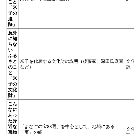
こと
「米
子の
遺
跡」
意外
に知
らな
い
ふる
さと
米子を代表する文化財の説明（後藤家、深田氏庭園
文
のこ
など）
課
と
「米
子の
文化
財」
こん
なに
あっ
た身
近な
「よなごの宝88選」を中心として、地域にある
文
宝物
「宝」の紹