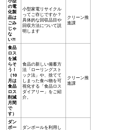
小型
の電
小型家電リサイクル
化製
ってご存じですか？
品は
クリーン推
具体的な回収品目や
ごみ
進課
回収方法について説
じゃ
明します
な
い?!
食品
ロス
を減
らそ
食品の新しい備蓄方
う！
法「ローリングスト
（10
ック法」や、捨てて
クリーン推
月は
しまった食べ物を可
進課
食品
視化する「食品ロス
ロス
ダイアリー」をご紹
削減
介。
月間
で
す）
ダン
ボー
ダンボールを利用し