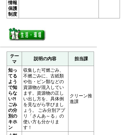
情報
保護
制度
テー
説明の内容
担当課
マ
知っ
収集した可燃ごみ、
てる
不燃ごみに、古紙類
よう
や缶・ビン類などの
で知
資源物が混入してい
らな
ます。資源物の正し
クリーン推
い?!
い出し方を、具体例
進課
ごみ
を見ながら学びまし
の分
ょう。 ごみ分別アプ
別の
リ「さんあ～る」の
キホ
使い方も分かりま
ン
す！