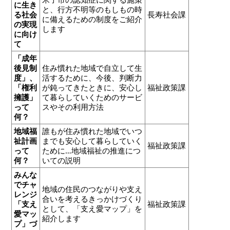
に生き
と、行方不明等のもしもの時
る社会
長寿社会課
に備えるための制度をご紹介
の実現
します
に向け
て
「成年
後見制
住み慣れた地域で自立して生
度」、
活するために、今後、判断力
「権利
が鈍ってきたときに、安心し
福祉政策課
擁護」
て暮らしていくためのサービ
って
スやその利用方法
何？
地域福
誰もが住み慣れた地域でいつ
祉計画
までも安心して暮らしていく
福祉政策課
って
ために…地域福祉の推進につ
何？
いての説明
みんな
でチャ
地域の住民のつながりや支え
レンジ
合いを考えるきっかけづくり
「支え
福祉政策課
として、「支え愛マップ」を
愛マッ
紹介します
プ」づ