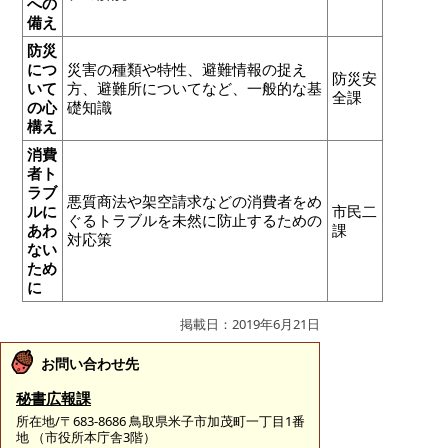
への
備え
防災
につ
災害の種類や特性、避難情報の捉え
防災安
いて
方、避難所についてなど、一般的な基
全課
の心
礎知識
構え
消費
者ト
ラブ
悪質商法や架空請求などの消費者をめ
ルに
市民二
ぐるトラブルを未然に防止するための
あわ
課
対応策
ない
ため
に
掲載日：2019年6月21日
お問い合わせ先
秘書広報課
所在地/〒683-8686 鳥取県米子市加茂町一丁目1番
地 （市役所本庁舎3階）