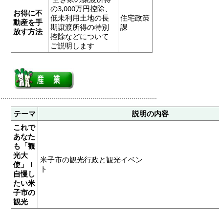
の3,000万円控除、
お得に不
低未利用土地の長
住宅政策
動産を手
期譲渡所得の特別
課
放す方法
控除などについて
ご説明します
テーマ
説明の内容
これで
あなた
も「観
光大
米子市の観光行政と観光イベン
使」！
自慢し
たい米
子市の
観光