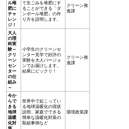
ル堆
て生ごみを堆肥にす
クリーン推
肥に
ることができる「ダ
進課
チャ
ンボール堆肥」の作
レン
り方を説明します。
ジ！
大人
の理
科実
験～
小学生のクリーンセ
クリ
ンター見学で好評の
クリーン推
ーン
実験を大人バージョ
進課
セン
ンでお届けします。
ター
結果にビックリ！
の仕
組み
～
今か
らで
世界中で起こってい
きる
る地球温暖化の現状
地球
説明、家庭でできる
環境政策課
温暖
簡単な温暖化対策の
化対
取組事例など
策