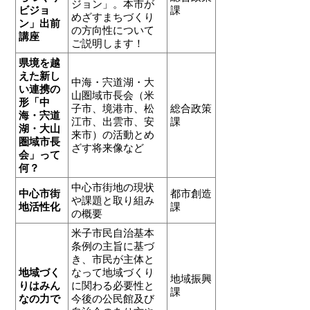
ジョン」。本市が
ビジョ
課
めざすまちづくり
ン」出前
の方向性について
講座
ご説明します！
県境を越
えた新し
中海・宍道湖・大
い連携の
山圏域市長会（米
形「中
子市、境港市、松
総合政策
海・宍道
江市、出雲市、安
課
湖・大山
来市）の活動とめ
圏域市長
ざす将来像など
会」って
何？
中心市街地の現状
中心市街
都市創造
や課題と取り組み
地活性化
課
の概要
米子市民自治基本
条例の主旨に基づ
き、市民が主体と
地域づく
なって地域づくり
地域振興
りはみん
に関わる必要性と
課
なの力で
今後の公民館及び