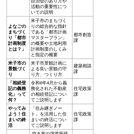
自治会のあり方や
活動の重要性につ
いての説明
米子市のまちづく
よなごの
りの総合的な指針
まちづく
である「都市計画
都市創造
り「都市
マスタープラン」
課
計画制度
の概要や土地利用
とは？」
計画制度のしくみ
と指定の概要
米子市の
米子市景観計画に
建築相談
景観づく
よる良い景観の守
課
り
り方、つくり方
「相続登
令和6年4月から義
記の義務
務化された不動産
住宅政策
化」って
の相続登記につい
課
何？
てご説明します
やってみ
「住み継ぎノー
よう！住
ト」を活用した住
住宅政策
まいの終
まいの終活につい
課
活
てご説明します
空き家の譲渡所得