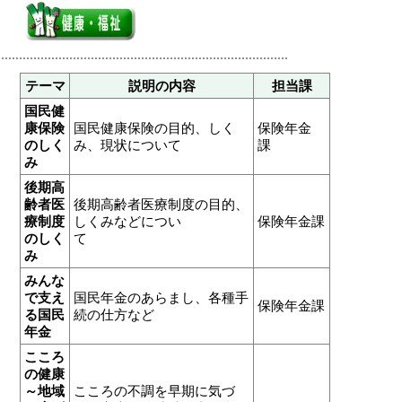
テーマ
説明の内容
担当課
国民健
康保険
国民健康保険の目的、しく
保険年金
のしく
み、現状について
課
み
後期高
齢者医
後期高齢者医療制度の目的、
療制度
しくみなどについ
保険年金課
のしく
て
み
みんな
で支え
国民年金のあらまし、各種手
保険年金課
る国民
続の仕方など
年金
こころ
の健康
～地域
こころの不調を早期に気づ