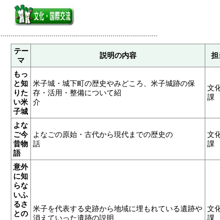
テー
説明の内容
担
マ
もっ
と知
米子城・城下町の歴史やみどころ、米子城跡の保
文
りた
存・活用・整備について紹
い米
介
子城
よな
ご今
よなごの原始・古代から現代までの歴史の
文
昔物
話
課
語
意外
に知
らな
いふ
るさ
米子を代表する史跡から地域に埋もれている遺跡や
文
との
消えていった遺跡の説明
課