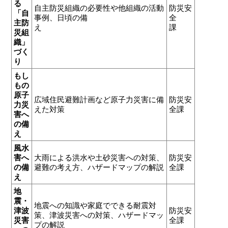
る
自主防災組織の必要性や他組織の活動
防災安
「自
事例、日頃の備
全
主防
え
課
災組
織」
づく
り
もし
もの
原子
広域住民避難計画など原子力災害に備
防災安
力災
えた対策
全課
害へ
の備
え
風水
害へ
大雨による洪水や土砂災害への対策、
防災安
の備
避難の考え方、ハザードマップの解説
全課
え
地
震・
地震への知識や家庭でできる耐震対
津波
防災安
策、津波災害への対策、ハザードマッ
災害
全課
プの解説