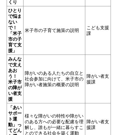
くり
ひとり
で悩ま
ない
で！
こども支援
米子市の子育て施策の説明
「米子
課
市の子
育て支
援」
みんな
で支え
あお
障がいのある人たちの自立と
う！
障がい者支
社会参加に向けて、米子市の
米子市
援課
障がい者施策の概要の説明
の障が
い者支
援
「あい
サポー
様々な障がいの特性や障がい
ト運
のある方への必要な配慮を理
障がい者支
動」っ
解し、誰もが一緒に暮らすこ
援課
てどん
とのできる社会を築く運動