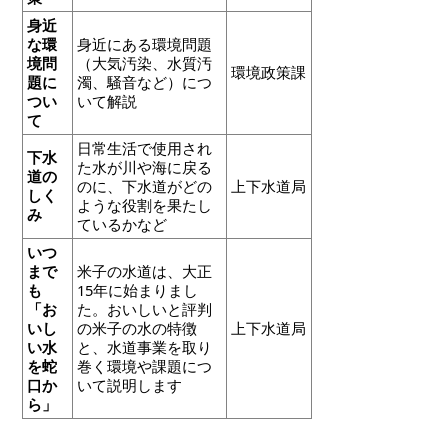
身近
な環
身近にある環境問題
境問
（大気汚染、水質汚
環境政策課
題に
濁、騒音など）につ
つい
いて解説
て
日常生活で使用され
下水
た水が川や海に戻る
道の
のに、下水道がどの
上下水道局
しく
ような役割を果たし
み
ているかなど
いつ
まで
米子の水道は、大正
も
15年に始まりまし
「お
た。おいしいと評判
いし
の米子の水の特徴
上下水道局
い水
と、水道事業を取り
を蛇
巻く環境や課題につ
口か
いて説明します
ら」