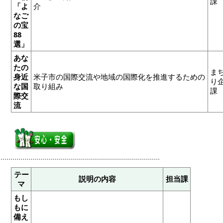
課
「よ
介
なご
の宝
88
選」
あな
たの
ま
身近
米子市の国際交流や地域の国際化を推進するための
り
な国
取り組み
際交
流
テー
説明の内容
担当課
マ
もし
もに
備え