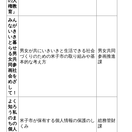
の人
権教
育」
みん
なが
いき
いき
と暮
らせ
男女が共にいきいきと生活できる社会
男女共同
る男
づくりのための米子市の取り組みや基
参画推進
女共
本的な考え方
課
同参
画社
会を
めざ
し
て！
よく
知ろ
う私
のま
米子市が保有する個人情報の保護のし
総務管財
ちの
くみ
課
個人