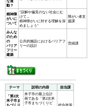
な運
動？
"誤解や偏見のない社会にむ
精神障
けて…
障がい者支
がいに
精神障がいに対する理解を深
援課
ついて
めましょう"
みんな
のため
の
公共的施設におけるバリアフ
営繕課
バリア
リーの設計
フリー
建築
テーマ
説明の内容
担当課
米子市の最上位計
「第2
次
画である「第2次米
米子市ま
子市まちづくりビ
ちづくり
総合政策