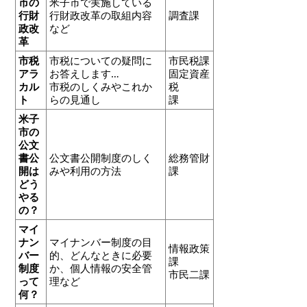
市の
米子市で実施している
行財
行財政改革の取組内容
調査課
政改
など
革
市税
市税についての疑問に
市民税課
アラ
お答えします…
固定資産
カル
市税のしくみやこれか
税
ト
らの見通し
課
米子
市の
公文
書公
公文書公開制度のしく
総務管財
開は
みや利用の方法
課
どう
やる
の？
マイ
ナン
マイナンバー制度の目
情報政策
バー
的、どんなときに必要
課
制度
か、個人情報の安全管
市民二課
って
理など
何？