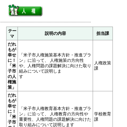
テー
説明の内容
担当課
マ
だれ
もが
幸せ
「米子市人権施策基本方針・推進プラ
に！
ン」に沿って、 人権施策の方向性
人権政策
「米
や、人権問題の課題解決に向けた取り
課
子市
組みについて説明しま
の人
す
権施
策」
だれ
もが
幸せ
「米子市人権教育基本方針・推進プラ
に！
ン」に沿って、 人権教育の方向性や
学校教育
「米
重要性、人権問題の課題解決に向けた
課
子市
取り組みについて説明します