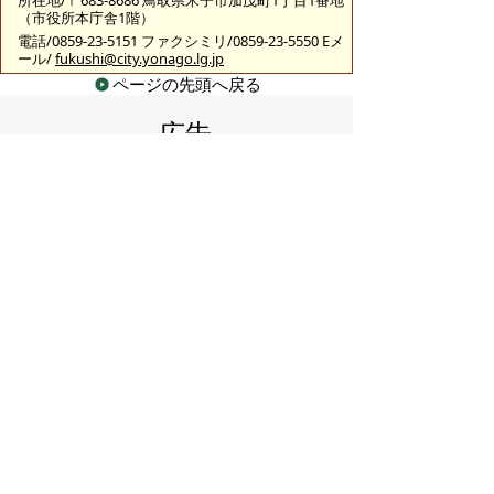
所在地/〒683-8686 鳥取県米子市加茂町1丁目1番地
（市役所本庁舎1階）
電話/0859-23-5151 ファクシミリ/0859-23-5550 Eメ
ール/
fukushi@city.yonago.lg.jp
ページの先頭へ戻る
広告
バナー広告を募集しています
サイトマップ
プライバシーポリシー