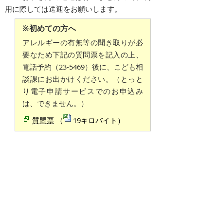
用に際しては送迎をお願いします。
※初めての方へ
アレルギーの有無等の聞き取りが必
要なため
下記の質問票を記入の上
、
電話予約（23-5469）後に、こども相
談課にお出かけください。（とっと
り電子申請サービスでのお申込み
は、できません。）
質問票
（
19キロバイト）
電子申請について (初めてご利用の
方は、申込みできません。)
申請書の記入のために来所
いただ
くのが難
しい場合
に
は電子申請での提出も可能です。
こども相談課
から
利用決定の連絡があった後
に
、お申込みください。