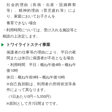
社会的理由（疾病・出産・冠婚葬祭
等）、精神的理由（育児疲れ等）によ
り、家庭においてお子さんを
養育できない場合
・
利用時間については、受け入れる施設等と
相談の上決定します
。
トワイライトステイ事業
保護者の仕事等の理由により、平日の夜
間または休日に保護者が不在となる場合
・
利用時間 平日：
概ね午後
4時～
概ね
午
後10時
休日：
概ね
午前9時～
概ね
午後10時
※自己負担額は、利用者の所得状況等条
件によって異なります。
（
1日あたり0円～5,350円
）
※原則として月7日間までです。