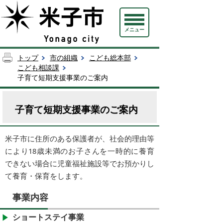
メニュー
トップ
市の組織
こども総本部
こども相談課
子育て短期支援事業のご案内
子育て短期支援事業のご案内
米子
市に住所のある保護者が、社会的理由等
により18歳未満のお子さんを一時的に養育
でき
ない場合に
児童福祉施設等で
お
預か
りし
て養育・保育をします。
事業内容
ショートステイ事業