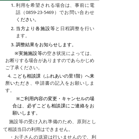
利用を希望される場合は、事前に
電
話（0859-23-5469）でお問い合わせ
く
ださい。
当方より各施設等
と日程調整を行い
ます。
調整結果をお知らせします。
※実施施設等
の空き状況によっては、
お断りする場合がありますのであらかじめ
ご了承ください。
4.
こども相談課（ふれあいの里1階）へ来
所
いただ
き、申請書の記入をお願いしま
す。
※ご利用内容の変更・キャンセルの場
合は、
必ず
こども相談課
に
ご連絡をお
願いします。
施設等の受け入れ準備のため、原則とし
て相談当日の利用はできません。
・
お子さんの送迎は行いませんので、利