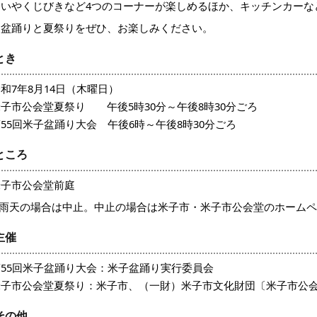
くいやくじびきなど4つのコーナーが楽しめるほか、キッチンカーな
盆踊りと夏祭りをぜひ、お楽しみください。
とき
和7年8月14日（木曜日）
子市公会堂夏祭り 午後5時30分～午後8時30分ごろ
55回米子盆踊り大会 午後6時～午後8時30分ごろ
ところ
米子市公会堂前庭
※雨天の場合は中止。中止の場合は米子市・米子市公会堂のホーム
主催
第55回米子盆踊り大会：米子盆踊り実行委員会
米子市公会堂夏祭り：米子市、（一財）米子市文化財団〔米子市公
その他