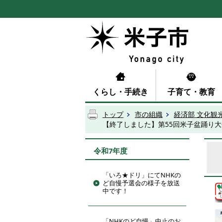
くらし・手続き
子育て・教育
トップ
市の組織
経済部 文化観
【終了しました】第55回米子盆踊り
令和7年度
「いろ★ドリ」にてNHKの
ど自慢予選会の様子を放送
中です！
「NHKのど自慢」中止のお