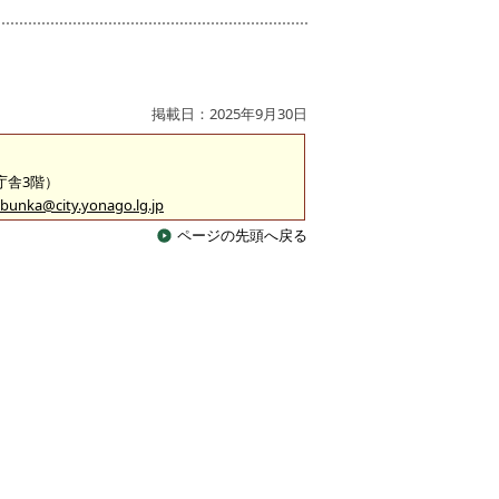
掲載日：2025年9月30日
2庁舎3階）
bunka@city.yonago.lg.jp
ページの先頭へ戻る