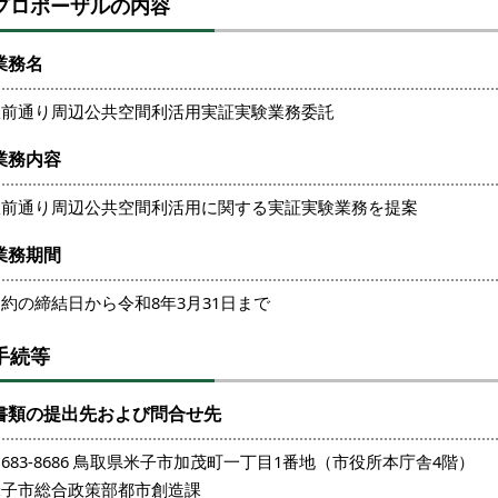
プロポーザルの内容
業務名
駅前通り周辺公共空間利活用実証実験業務委託
業務内容
駅前通り周辺公共空間利活用に関する実証実験業務を提案
業務期間
約の締結日から令和8年3月31日まで
手続等
書類の提出先および問合せ先
683-8686 鳥取県米子市加茂町一丁目1番地（市役所本庁舎4階）
米子市総合政策部都市創造課