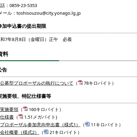
話：0859-23-5353
メール：toshisouzou@city.yonago.lg.jp
参加申込書の提出期限
和7年8月8日（金曜日）正午 必着
資料
公告
公募型プロポーザルの執行について
（
78キロバイト）
実施要領、特記仕様書等
実施要領
（
160キロバイト）
仕様書
（
1.51メガバイト)
プロポーザル参加意向申出書（様式1）
（
11キロバイト）
会社概要（様式2）
（
21キロバイト）