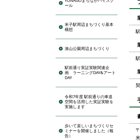
YONAGOまちなかハイスク
ール
米子駅周辺まちづくり基本
構想
湊山公園周辺まちづくり
駅前通り実証実験関連企
画 ラーニングDAY&アート
DAY
契
令和7年度 駅前通りの車道
空間を活用した実証実験を
実施します
歩いて楽しいまちづくりセ
〒
ミナーを開催しました（報
告）