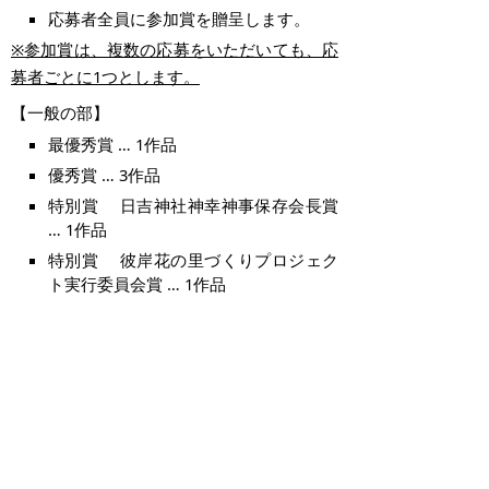
応募者全員に参加賞を贈呈します。
※参加賞は、複数の応募をいただいても、応
募者ごとに1つとします。
【一般の部】
最優秀賞 … 1作品
優秀賞 … 3作品
特別賞 日吉神社神幸神事保存会長賞
… 1作品
特別賞 彼岸花の里づくりプロジェク
ト実行委員会賞 … 1作品
※特別賞は「該当作品無し」とする場合が
あります。
【こどもの部（中学生以下）】
最優秀賞 … 1作品
優秀賞 … 2作品