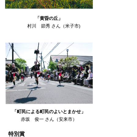
「黄昏の丘」
村川 節秀 さん（米子市)
「町民による町民のよいとまかせ」
赤坂 俊一 さん（安来市）
特別賞