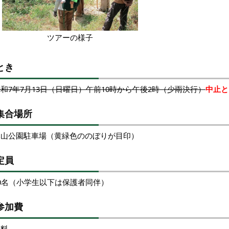
ツアーの様子
とき
和7年7月13日（日曜日）午前10時から午後2時（少雨決行）
中止と
集合場所
湊山公園駐車場（黄緑色ののぼりが目印）
定員
20名（小学生以下は保護者同伴）
参加費
無料