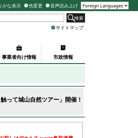
りがな表示
色変更
音声読み上げ
検索
サイトマップ
事業者向け情報
市政情報
て触って城山自然ツアー」開催！
の探しはデカルチャーin鳥取連携