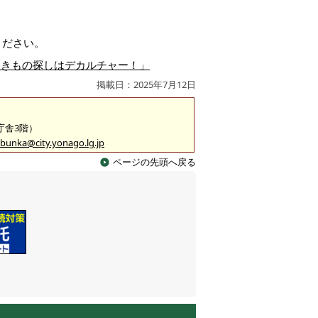
ください。
いきもの探しはデカルチャー！」
掲載日：2025年7月12日
2庁舎3階）
bunka@city.yonago.lg.jp
ページの先頭へ戻る