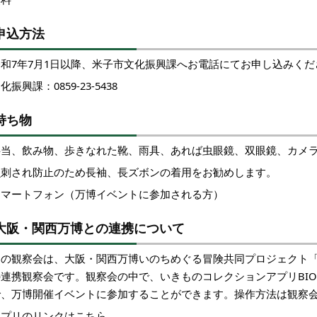
申込方法
令和7年7月1日以降、米子市文化振興課へお電話にてお申し込みくだ
化振興課：0859-23-5438
持ち物
弁当、飲み物、歩きなれた靴、雨具、あれば虫眼鏡、双眼鏡、カメ
虫刺され防止のため長袖、長ズボンの着用をお勧めします。
スマートフォン（万博イベントに参加される方）
大阪・関西万博との連携について
この観察会は、大阪・関西万博いのちめぐる冒険共同プロジェクト
の連携観察会です。観察会の中で、いきものコレクションアプリBIO
で、万博開催イベントに参加することができます。操作方法は観察
アプリのリンクはこちら