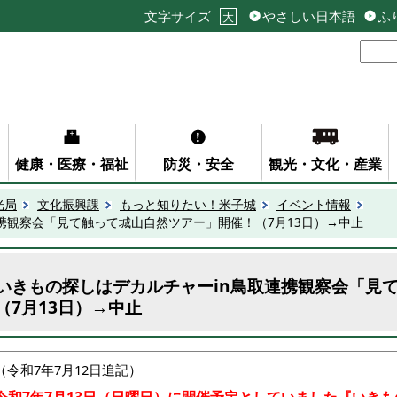
文字サイズ
やさしい日本語
ふ
大
健康・医療・福祉
防災・安全
観光・文化・産業
光局
文化振興課
もっと知りたい！米子城
イベント情報
携観察会「見て触って城山自然ツアー」開催！（7月13日）→中止
いきもの探しはデカルチャーin鳥取連携観察会「見
（7月13日）→中止
（令和7年7月12日追記）
令和7年7月13日（日曜日）に開催予定としていました『いきも