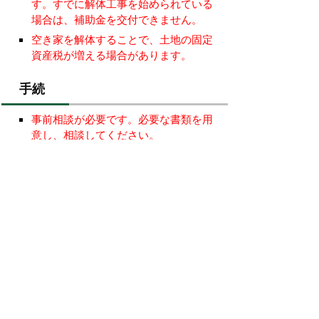
す。すでに解体工事を始められている
場合は、補助金を交付できません。
空き家を解体することで、土地の固定
資産税が増える場合があります。
手続
事前相談が必要です。必要な書類を用
意し、相談してください。
事前相談に必要な書類
旧耐震基準の木造住宅の除却における
容易な耐震診断調査票 ※記入をして
ください
旧耐震基準の木造住宅の除却にお
ける容易な耐震診断調査票
旧耐震基準の木造住宅の除却にお
ける容易な耐震診断調査票