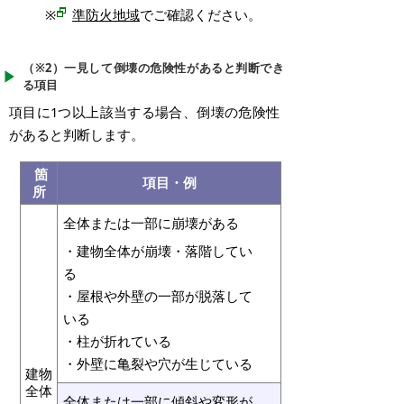
※
準防火地域
でご確認ください。
（※2）一見して倒壊の危険性があると判断でき
る項目
項目に1つ以上該当する場合、
倒壊の危険性
があると判断します。
箇
項目・例
所
全体または一部に崩壊がある
・建物全体が崩壊・落階してい
る
・屋根や外壁の一部が脱落して
いる
・柱が折れている
・外壁に亀裂や穴が生じている
建物
全体
全体または一部に傾斜や変形が