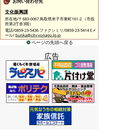
お問い合わせ先
文化振興課
所在地/〒683-0067 鳥取県米子市東町161-2 （市役
所第2庁舎3階）
電話/0859-23-5436 ファクシミリ/0859-23-5414 Eメ
ール/
bunka@city.yonago.lg.jp
ページの先頭へ戻る
広告
バナー広告を募集しています