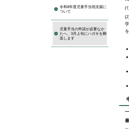
令和8年度児童手当現況届に
(
ついて
(
児童手当の申請が必要なか
たへ、3月上旬にハガキを郵
送します
一
最