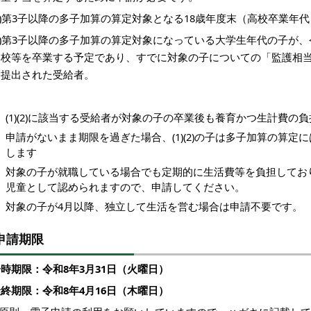
1)第3子以降の多子加算の算定対象となる18歳年度末（高校卒業年
2)第3子以降の多子加算の算定対象になっている大学生年代の子が、
学校等を卒業する予定であり、すでに対象の子についての「監護相
を提出された受給者。
(1)(2)に該当する受給者が対象の子の卒業後も養育かつ生計費
申請がないまま期限を過ぎた場合、(1)(2)の子は多子加算の算定
します
対象の子が就職している場合でも定期的に生活費等を負担してお
児童として認められますので、申請してください。
対象の子が4月以降、独立して生活を営む場合は申請不要です。
申請期限
時期限：令和8年3月31日（火曜日）
終期限：令和8年4月16日（木曜日）