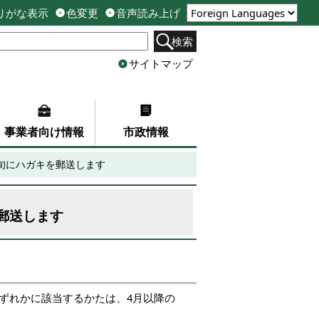
りがな表示
色変更
音声読み上げ
検索
サイトマップ
事業者向け情報
市政情報
旬にハガキを郵送します
郵送します
のいずれかに該当するかたは、4月以降の