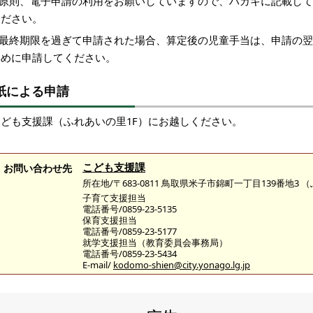
※原則、電子申請の利用をお願いしていますので、ハガキに記載し
ください。
※最終期限を過ぎて申請された場合、算定後の児童手当は、申請の
早めに申請してください。
紙による申請
こども支援課（ふれあいの里1F）にお越しください。
こども支援課
お問い合わせ先
所在地/〒683-0811 鳥取県米子市錦町一丁目139番地3
子育て支援担当
電話番号/0859-23-5135
保育支援担当
電話番号/0859-23-5177
就学支援担当（教育委員会事務局）
電話番号/0859-23-5434
E-mail/
kodomo-shien@city.yonago.lg.jp