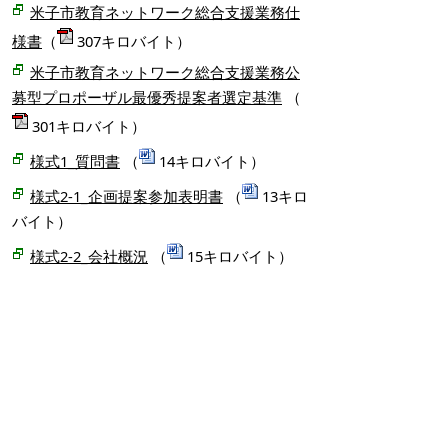
米子市教育ネットワーク総合支援業務仕
様書
（
307キロバイト）
米子市教育ネットワーク総合支援業務公
募型プロポーザル最優秀提案者選定基準
（
301キロバイト）
様式1_質問書
（
14キロバイト）
様式2-1_企画提案参加表明書
（
13キロ
バイト）
様式2-2_会社概況
（
15キロバイト）
様式2-3_同等業務の実施実績
（
14キロ
バイト）
様式3-1_企画提案書(表紙)
（
13キロバ
イト）
様式3-2_提案価格書
（
14キロバイト）
様式3-3_業務実施体制概要書
（
15キロ