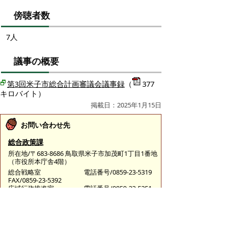
傍聴者数
7人
議事の概要
第3回米子市総合計画審議会議事録
（
377
キロバイト）
掲載日：2025年1月15日
お問い合わせ先
総合政策課
所在地/〒683-8686 鳥取県米子市加茂町1丁目1番地
（市役所本庁舎4階）
総合戦略室
電話番号/0859-23-5319
FAX/0859-23-5392
広域行政推進室
電話番号/0859-23-5351
FAX/0859-23-5392
E-mail/
sougouseisaku@city.yonago.lg.jp
ページの先頭へ戻る