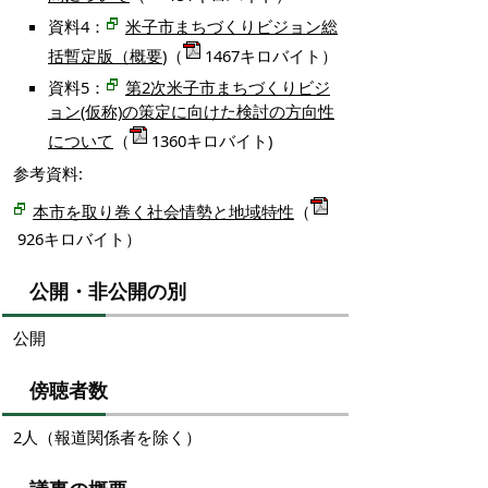
資料4：
米子市まちづくりビジョン総
括暫定版（概要
)（
1467キロバイト）
資料5：
第2次米子市まちづくりビジ
ョン(仮称)の策定に向けた検討の方向性
について
（
1360キロバイト)
参考資料:
本市を取り巻く社会情勢と地域特性
（
926キロバイト）
公開・非公開の別
公開
傍聴者数
2人（報道関係者を除く）