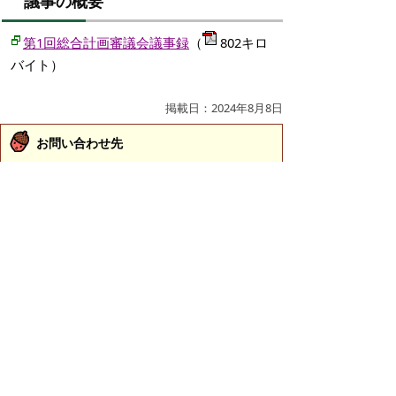
議事の概要
第1回総合計画審議会議事録
（
802キロ
バイト）
掲載日：2024年8月8日
お問い合わせ先
総合政策課
所在地/〒683-8686 鳥取県米子市加茂町1丁目1番地
（市役所本庁舎4階）
総合戦略室
電話番号/0859-23-5319
FAX/0859-23-5392
広域行政推進室
電話番号/0859-23-5351
FAX/0859-23-5392
E-mail/
sougouseisaku@city.yonago.lg.jp
ページの先頭へ戻る
広告