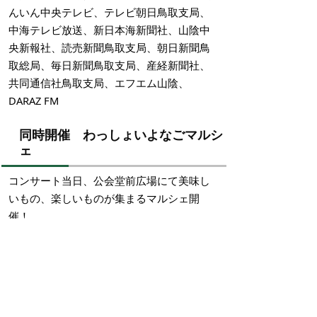
んいん中央テレビ、テレビ朝日鳥取支局、
中海テレビ放送、新日本海新聞社、山陰中
央新報社、読売新聞鳥取支局、朝日新聞鳥
取総局、毎日新聞鳥取支局、産経新聞社、
共同通信社鳥取支局、エフエム山陰、
DARAZ FM
同時開催 わっしょいよなごマルシ
ェ
コンサート当日、公会堂前広場にて美味し
いもの、楽しいものが集まるマルシェ開
催！
お問い合わせ先
米子市公会堂 電話：0859-22-3236
わっしょい米子祭り実行委員会 メール
：
info@wasshoi-yonago.com