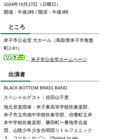
2024年10月27日（日曜日）
開場：午後2時 / 開演：午後3時
ところ
米子市公会堂 大ホール（鳥取県米子市角盤
町2-61）
…
米子市公会堂ホームページ
出演者
BLACK BOTTOM BRASS BAND
スペシャルゲスト：佐田山千恵
地元音楽団体：米子東高等学校吹奏楽部、
米子市立尚徳中学校吹奏学部、伯耆町立岸
本中学校吹奏楽部、勝田町一番地寄合楽
団、山陰少年少女合唱団リトルフェニック
ス、コール・セゾン、Choeur la vie