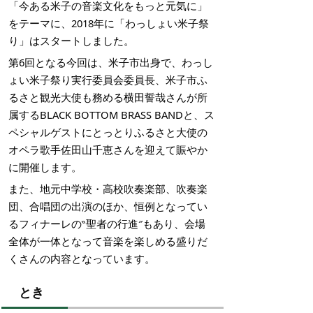
「今ある米子の音楽文化をもっと元気に」
をテーマに、2018年に「わっしょい米子祭
り」はスタートしました。
第6回となる今回は、米子市出身で、わっし
ょい米子祭り実行委員会委員長、米子市ふ
るさと観光大使も務める横田誓哉さんが所
属するBLACK BOTTOM BRASS BANDと、ス
ペシャルゲストにとっとりふるさと大使の
オペラ歌手佐田山千恵さんを迎えて賑やか
に開催します。
また、地元中学校・高校吹奏楽部、吹奏楽
団、合唱団の出演のほか、恒例となってい
るフィナーレの‶聖者の行進″もあり、会場
全体が一体となって音楽を楽しめる盛りだ
くさんの内容となっています。
とき