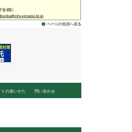
2庁舎3階）
bunka@city.yonago.lg.jp
ページの先頭へ戻る
イトの使いかた
問い合わせ