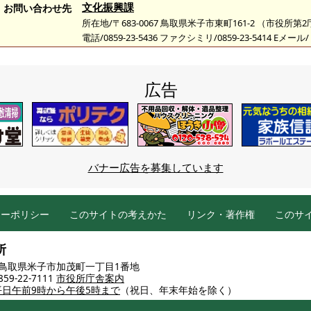
文化振興課
お問い合わせ先
所在地/〒683-0067 鳥取県米子市東町161-2 （市役所第
電話/0859-23-5436 ファクシミリ/0859-23-5414 Eメール/
広告
バナー広告を募集しています
シーポリシー
このサイトの考えかた
リンク・著作権
このサ
所
86 鳥取県米子市加茂町一丁目1番地
9-22-7111
市役所庁舎案内
平日午前9時から午後5時まで
（祝日、年末年始を除く）