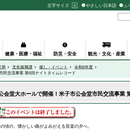
文字サイズ
やさしい日本語
ふ
大
健康・医療・福祉
防災・安全
観光・文化・産業
光局
文化振興課
催し・イベント
令和6年度
市民交流事業 第6回ナイトタイムレコード
公会堂大ホールで開催！米子市公会堂市民交流事業 
あの頃の、懐かしい曲がよみがえる音楽の夕べ。