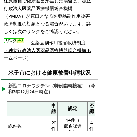
任意接種で健康被害が生じた場合は、独立
行政法人医薬品医療機器総合機構
（PMDA）が窓口となる医薬品副作用被害
救済制度の対象となる場合があります。詳
しくは次のリンクをご確認ください。
…
医薬品副作用被害救済制度
（独立行政法人医薬品医療機器総合機構ホ
ームページ）
米子市における健康被害申請状況
新型コロナワクチン（特例臨時接種）（令
和7年12月24日時点）
申
否
認定
請
認
14件（一
20
4
総件数
部否認含
件
件
む）