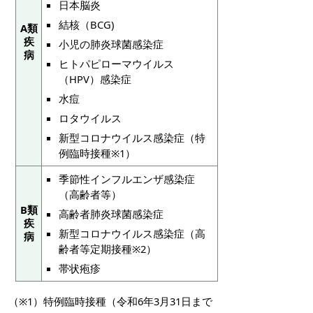
日本脳炎
結核（BCG)
A類
疾
小児の肺炎球菌感染症
病
ヒトパピローマウイルス
（HPV）感染症
水痘
ロタウイルス
新型コロナウイルス感染症（特
例臨時接種※1）
季節性インフルエンザ感染症
（高齢者等）
B類
高齢者肺炎球菌感染症
疾
新型コロナウイルス感染症（高
病
齢者等定期接種※2）
帯状疱疹
（※1）特例臨時接種（令和6年3月31日まで