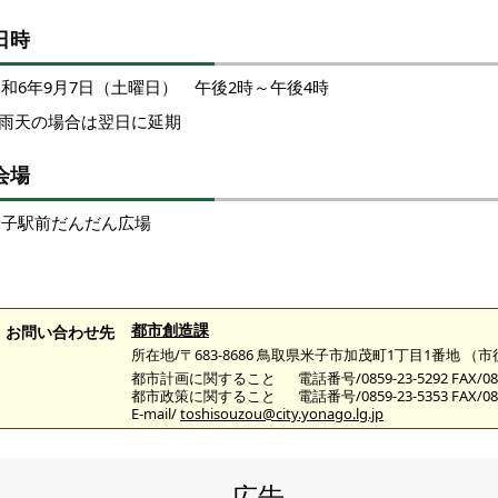
日時
和6年9月7日（土曜日） 午後2時～午後4時
※雨天の場合は翌日に延期
会場
米子駅前だんだん広場
都市創造課
お問い合わせ先
所在地/〒683-8686 鳥取県米子市加茂町1丁目1番地 （
都市計画に関すること
電話番号/0859-23-5292 FAX/085
都市政策に関すること
電話番号/0859-23-5353 FAX/085
E-mail/
toshisouzou@city.yonago.lg.jp
広告