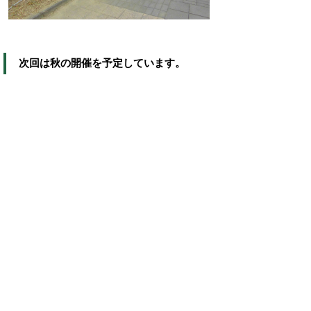
次回は秋の開催を予定しています。
各グループの企画について引き続き取り組
みます。
掲載日：2024年8月9日
お問い合わせ先
都市創造課
所在地/〒683-8686 鳥取県米子市加茂町1丁目1番地
（市役所本庁舎4階）
都市計画に関すること
電話番号/0859-23-5292
FAX/0859-23-5392
都市政策に関すること
電話番号/0859-23-5353
FAX/0859-23-5392
E-mail/
toshisouzou@city.yonago.lg.jp
ページの先頭へ戻る