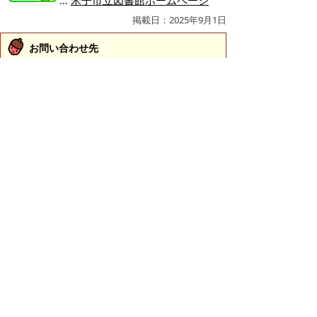
…
米子市立図書館ホームページ
掲載日：2025年9月1日
お問い合わせ先
生涯学習課
所在地/〒683-8686 鳥取県米子市加茂町1丁目1番地
（市役所本庁舎4階）
電話/0859-23-5442 ファクシミリ/0859-23-5568 Eメ
ール/
shogaku@city.yonago.lg.jp
ページの先頭へ戻る
広告