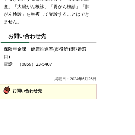
査」「大腸がん検診」「胃がん検診」「肺
がん検診」を重複して受診することはでき
ません。
お問い合わせ先
保険年金課 健康推進室(市役所1階7番窓
口）
電話 （0859）23-5407
掲載日：2024年6月26日
お問い合わせ先
保険年金課
所在地/〒683-8686 鳥取県米子市加茂町一丁目1番
地 （市役所本庁舎1階 7番窓口）
保険総務担当
電話番号/0859-23-5126
保険業務担当
電話番号/0859-23-5122