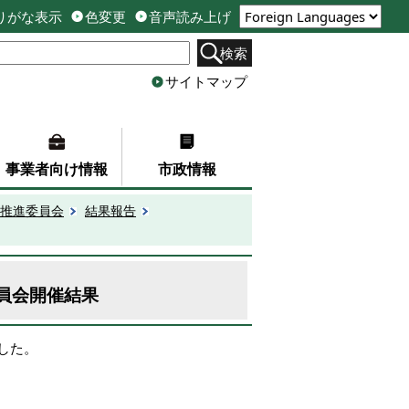
りがな表示
色変更
音声読み上げ
検索
サイトマップ
事業者向け情報
市政情報
推進委員会
結果報告
員会開催結果
した。