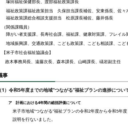
塚田福祉保健部長、渡部福祉政策課長
福祉政策課福祉政策担当 久保担当課長補佐、安東係長、佐々
福祉政策課総合相談支援担当 松原課長補佐、藤井係長
（関係課職員）
障がい者支援課、長寿社会課、福祉課、健康対策課、フレイル
地域振興課、
交通政策課、こども政策課、こども相談課、こど
【米子市社会福祉協議会】
政木事務局長、遠藤次長、森本課長、山崎課長、礒岩副主任
議事
（1）令和5年度までの地域”つながる”福祉プランの進捗につい
ア 計画における4年間の総括評価について
子市地域”つながる”福祉プランの令和2年度から令和5年度
説明を行ないました。