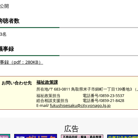
公開
傍聴者数
3名
議事録
事録（pdf：280KB）
福祉政策課
お問い合わせ先
所在地/〒683-0811 鳥取県米子市錦町一丁目139番地3
福祉政策担当
電話番号/0859-23-5537
総合相談支援担当
電話番号/0859-21-8428
E-mail/
fukushiseisaku@city.yonago.lg.jp
広告