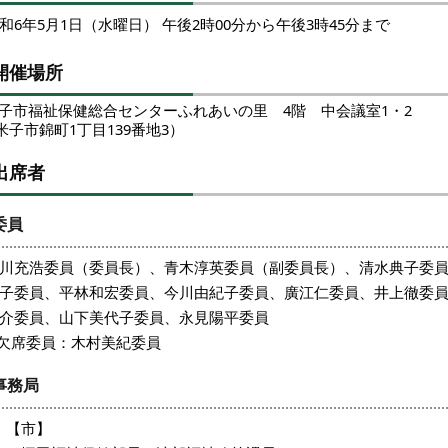
和6年5月1日（水曜日） 午後2時00分から午後3時45分まで
開催場所
市福祉保健総合センターふれあいの里 4階 中会議室1・2
子市錦町1丁目139番地3）
出席者
委員
川充浩委員（委員長）、青木淳英委員（副委員長）、清水典子委
子委員、平林和宏委員、今川由紀子委員、廣江仁委員、井上徹委
介委員、山下美代子委員、永見陽平委員
欠席委員：木村美紀委員
事務局
【市】