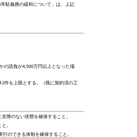
の常駐義務の緩和について」は、上記
請負が4,500
万円
以上となった場
事2件を上限とする。（既に契約済の工
に支障のない状態を確保すること。
こと。
実行のできる体制を確保すること。