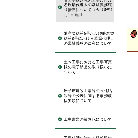
る現場代理人の常駐義務緩
和措置について（令和6年4
月1日適用）
随意契約第6号および随意契
約第8号における現場代理人
の常駐義務の緩和について
土木工事における工事写真
帳の電子納品の取り扱いに
ついて
米子市建設工事等の入札結
果等の公表に関する事務取
扱要領について
工事書類の簡素化について