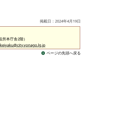
掲載日：2024年4月19日
市役所本庁舎2階）
keiyaku@city.yonago.lg.jp
ページの先頭へ戻る