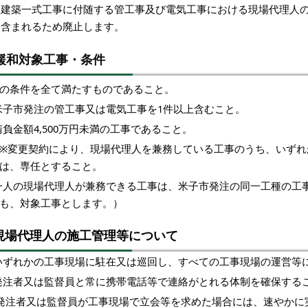
「建築一式工事に付随する管工事及び電気工事における現場代理人
に含まれるため廃止します。
緩和対象工事・条件
の条件を全て満たすものであること。
米子市発注の管工事又は電気工事を1件以上含むこと。
負金額4,500
万円
未満の工事であること。
変更契約により、現場代理人を兼務している工事のうち、いずれかの
は、専任とすること。
一人の現場代理人が兼務できる工事は、米子市発注の同一工種の工
も、対象工事とします。）
現場代理人の施工管理等について
いずれかの工事現場に駐在又は巡回し、すべての工事現場の運営等
発注者又は監督員と常に携帯電話等で連絡がとれる体制を確保する
発注者又は監督員が工事現場で立会等を求めた場合には、速やかに