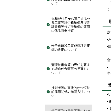
いて
令和8年3月から適用する公
共工事設計労務単価及び設
計業務等技術者単価の運用
に係る特例措置
次
▪
米子市建設工事成績評定要
▪
請
綱の改正について
※
合
監理技術者等の専任を要す
▪
る請負代金額等の見直しに
ついて
事
技術者等の直接的かつ恒常
的雇用関係の確認方法につ
▪
いて
▪
▪
管工事及び電気工事におけ