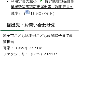
利用定員の減少
特定地域型保育事
業者確認事項変更届出書（利用定員の
減少）
（
18キロバイト）
提出先・お問い合わせ先
米子市こども総本部こども政策課子育て政
策担当
電話：（0859）23-5178
ファクシミリ：（0859）23-5137
Eメール：
kodomo-
seisaku@city.yonago.lg.jp
掲載日：2024年4月1日
お問い合わせ先
こども政策課
所在地/〒683-0811 鳥取県米子市錦町一丁目139番
地3 （ふれあいの里1階）
子育て政策担当
電話番号/0859-23-5178