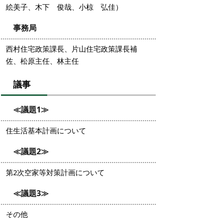
絵美子、木下 俊哉、小椋 弘佳）
事務局
西村住宅政策課長、片山住宅政策課長補
佐、松原主任、林主任
議事
≪議題1≫
住生活基本計画について
≪議題2≫
第2次空家等対策計画について
≪議題3≫
その他