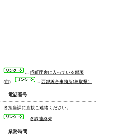
…
糀町庁舎に入っている部署
(市)
…
）
西部総合事務所(鳥取県
電話番号
各担当課に直接ご連絡ください。
…
各課連絡先
業務時間