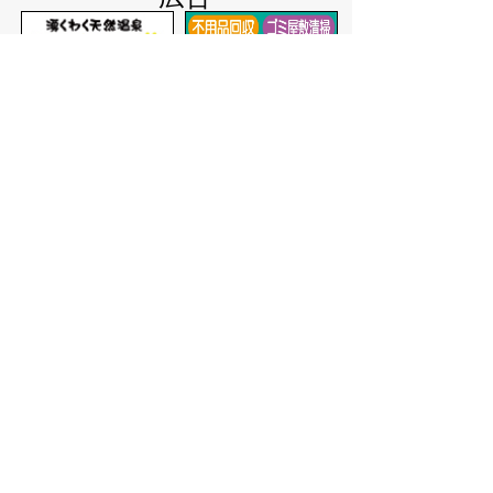
バナー広告を募集しています
サイトマップ
プライバシーポリシー
このサイトの考えかた
リンク・著作権
このサイトの使いかた
問い合わせ
米子市役所
〒683-8686 鳥取県米子市加
茂町一丁目1番地