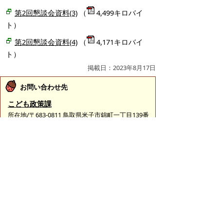
第2回懇談会資料(3)
（
4,499キロバイ
ト）
第2回懇談会資料(4)
（
4,171キロバイ
ト）
掲載日：2023年8月17日
お問い合わせ先
こども政策課
所在地/〒683-0811 鳥取県米子市錦町一丁目139番
地3 （ふれあいの里1階）
子育て政策担当
電話番号/0859-23-5178
こども育成担当
電話番号/0859-23-5439
学校政策担当（教育委員会事務局）
電話番号/0859-23-5421
義務教育学校準備担当（教育委員会事務局）
電話番号/0859-21-8376
E-mail/
kodomo-seisaku@city.yonago.lg.jp
ページの先頭へ戻る