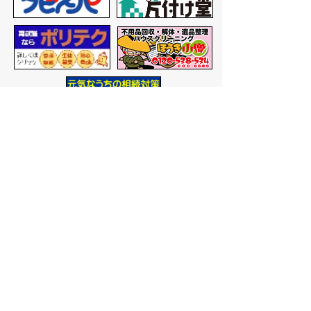
バナー広告を募集しています
サイトマップ
プライバシーポリシー
このサイトの考えかた
リンク・著作権
このサイトの使いかた
問い合わせ
米子市役所
〒683-8686 鳥取県米子市加
茂町一丁目1番地
代表番号：0859-22-7111
市
役所庁舎案内