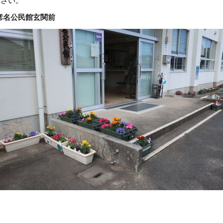
ださい。
彦名公民館玄関前