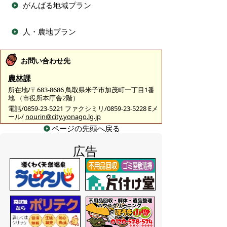
がんばる地域プラン
人・農地プラン
お問い合わせ先
農林課
所在地/〒683-8686 鳥取県米子市加茂町一丁目1番
地 （市役所本庁舎2階）
電話/0859-23-5221 ファクシミリ/0859-23-5228 Eメ
ール/
nourin@city.yonago.lg.jp
ページの先頭へ戻る
広告