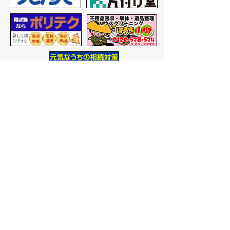
バナー広告を募集しています
サイトマップ
プライバシーポリシー
このサイトの考えかた
リンク・著作権
このサイトの使いかた
問い合わせ
米子市役所
〒683-8686 鳥取県米子市加
茂町一丁目1番地
代表番号：0859-22-7111
市
役所庁舎案内
開庁時間：
平日午前9時から