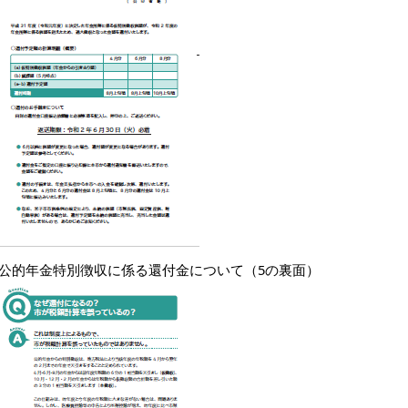
6.公的年金特別徴収に係る還付金について（5の裏面）