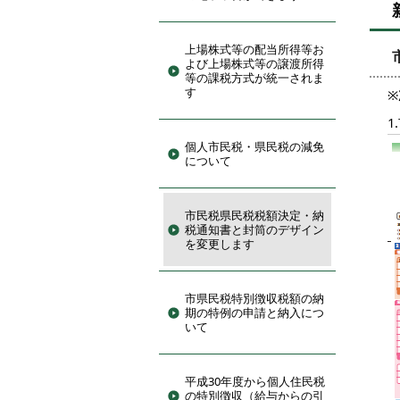
上場株式等の配当所得等お
よび上場株式等の譲渡所得
等の課税方式が統一されま
す
1
個人市民税・県民税の減免
について
市民税県民税税額決定・納
税通知書と封筒のデザイン
を変更します
市県民税特別徴収税額の納
期の特例の申請と納入につ
いて
平成30年度から個人住民税
の特別徴収（給与からの引