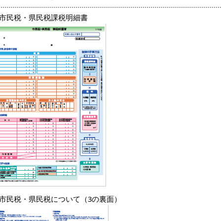
.市民税・県民税課税明細書
.市民税・県民税について（3の裏面）