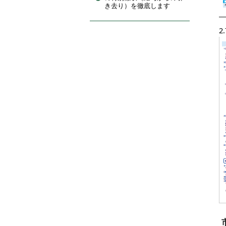
き去り）を徹底します
2