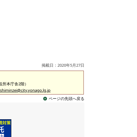
掲載日：2020年5月27日
市役所本庁舎2階）
shiminzei@city.yonago.lg.jp
ページの先頭へ戻る