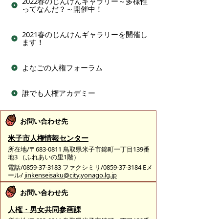
2022春のじんけんギャラリー～多様性
ってなんだ？～開催中！
2021春のじんけんギャラリーを開催し
ます！
よなごの人権フォーラム
誰でも人権アカデミー
お問い合わせ先
米子市人権情報センター
所在地/〒683-0811 鳥取県米子市錦町一丁目139番
地3 （ふれあいの里1階）
電話/0859-37-3183 ファクシミリ/0859-37-3184 Eメ
ール/
jinkenseisaku@city.yonago.lg.jp
お問い合わせ先
人権・男女共同参画課