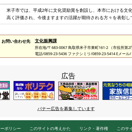
米子市では、平成2年に文化奨励賞を創設し、本市における文
高く評価され、今後ますますの活躍が期待される方々を表彰し
文化振興課
お問い合わせ先
所在地/〒683-0067 鳥取県米子市東町161-2 （市役所第
電話/0859-23-5436 ファクシミリ/0859-23-5414 Eメール/
広告
バナー広告を募集しています
シーポリシー
このサイトの考えかた
リンク・著作権
このサ