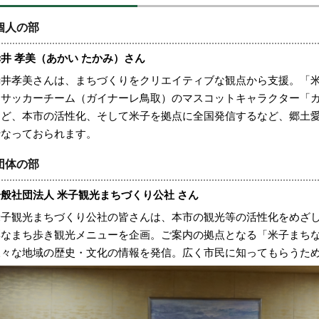
個人の部
井 孝美（あかい たかみ）さん
赤井孝美さんは、まちづくりをクリエイティブな観点から支援。「
ロサッカーチーム（ガイナーレ鳥取）のマスコットキャラクター「
など、本市の活性化、そして米子を拠点に全国発信するなど、郷土
行なっておられます。
団体の部
般社団法人 米子観光まちづくり公社 さん
米子観光まちづくり公社の皆さんは、本市の観光等の活性化をめざ
彩なまち歩き観光メニューを企画。ご案内の拠点となる「米子まち
様々な地域の歴史・文化の情報を発信。広く市民に知ってもらうた