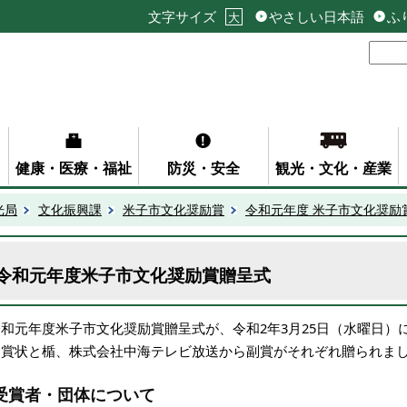
文字サイズ
やさしい日本語
ふ
大
健康・医療・福祉
防災・安全
観光・文化・産業
光局
文化振興課
米子市文化奨励賞
令和元年度 米子市文化奨励
令和元年度米子市文化奨励賞贈呈式
令和元年度米子市文化奨励賞贈呈式が、令和2年3月25日（水曜日）
ら賞状と楯、株式会社中海テレビ放送から副賞がそれぞれ贈られま
受賞者・団体について