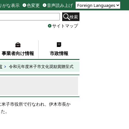
りがな表示
色変更
音声読み上げ
検索
サイトマップ
事業者向け情報
市政情報
賞
令和元年度米子市文化奨励賞贈呈式
に米子市役所で行なわれ、伊木市長か
した。