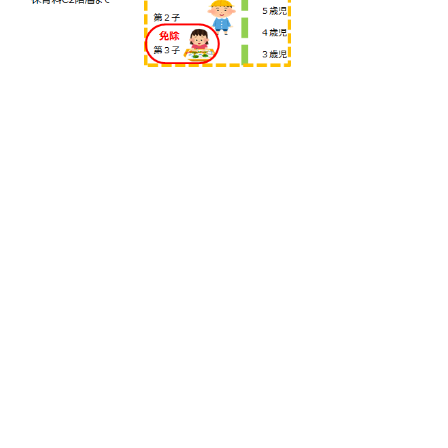
掲載日：2026年1月21日
お問い合わせ先
こども支援課
所在地/〒683-0811 鳥取県米子市錦町一丁目139番
地3 （ふれあいの里1階）
子育て支援担当
電話番号/0859-23-5135
保育支援担当
電話番号/0859-23-5177
就学支援担当（教育委員会事務局）
電話番号/0859-23-5434
E-mail/
kodomo-shien@city.yonago.lg.jp
ページの先頭へ戻る
広告