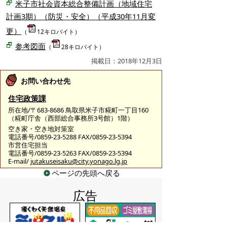
米子市社会資本総合整備計画（地域住宅
計画3期）（防災・安全）（平成30年11月変
更）
（
12キロバイト）
参考図面
（
28キロバイト）
掲載日：2018年12月3日
お問い合わせ先
住宅政策課
所在地/〒683-8686 鳥取県米子市糀町一丁目160
（糀町庁舎（西部総合事務所3号館）1階）
空き家・空き地対策室
電話番号/0859-23-5288 FAX/0859-23-5394
市営住宅担当
電話番号/0859-23-5263 FAX/0859-23-5394
E-mail/
jutakuseisaku@city.yonago.lg.jp
ページの先頭へ戻る
広告