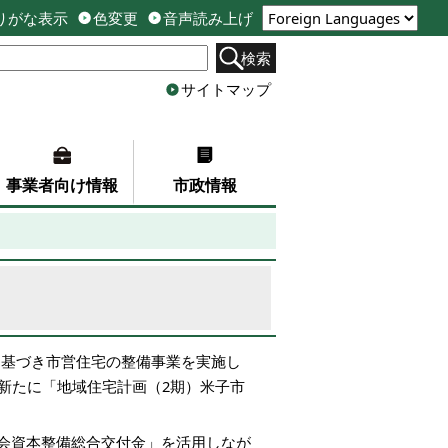
りがな表示
色変更
音声読み上げ
検索
サイトマップ
事業者向け情報
市政情報
に基づき市営住宅の整備事業を実施し
新たに「地域住宅計画（2期）米子市
会資本整備総合交付金」を活用しなが