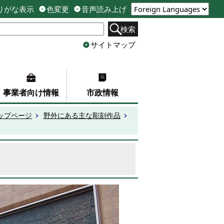
りがな表示
色変更
音声読み上げ
検索
サイトマップ
事業者向け情報
市政情報
ップページ
野外にある主な彫刻作品