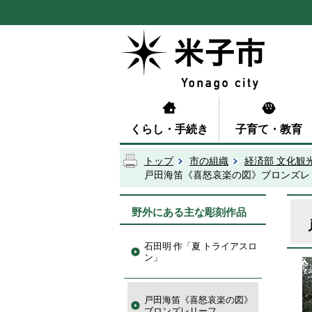
くらし・手続き
子育て・教育
トップ
市の組織
経済部 文化観
戸田海笛《喜怒哀楽の図》ブロンズレ
野外にある主な彫刻作品
石田明 作「夏 トライアスロ
ン」
戸田海笛《喜怒哀楽の図》
ブロンズレリーフ