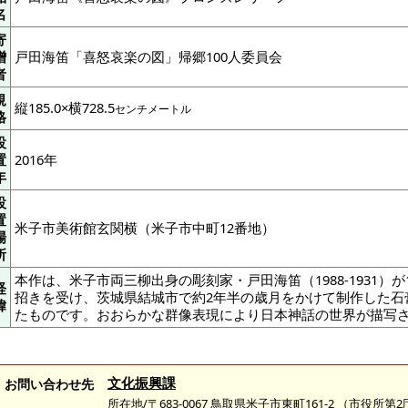
名
寄
贈
戸田海笛「喜怒哀楽の図」帰郷100人委員会
者
規
縦185.0×横728.5
センチメートル
格
設
置
2016年
年
設
置
米子市美術館玄関横（米子市中町12番地）
場
所
本作は、米子市両三柳出身の彫刻家・戸田海笛（1988-1931）
経
招きを受け、茨城県結城市で約2年半の歳月をかけて制作した石
緯
たものです。おおらかな群像表現により日本神話の世界が描写
文化振興課
お問い合わせ先
所在地/〒683-0067 鳥取県米子市東町161-2 （市役所第