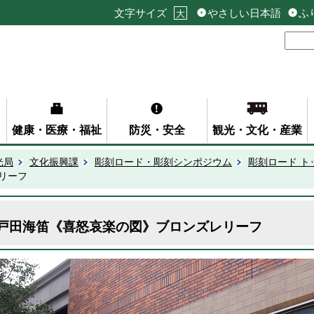
文字サイズ
やさしい日本語
ふ
大
健康・医療・福祉
防災・安全
観光・文化・産業
光局
文化振興課
彫刻ロード・彫刻シンポジウム
彫刻ロード ト
リーフ
戸田海笛《喜怒哀楽の図》ブロンズレリーフ