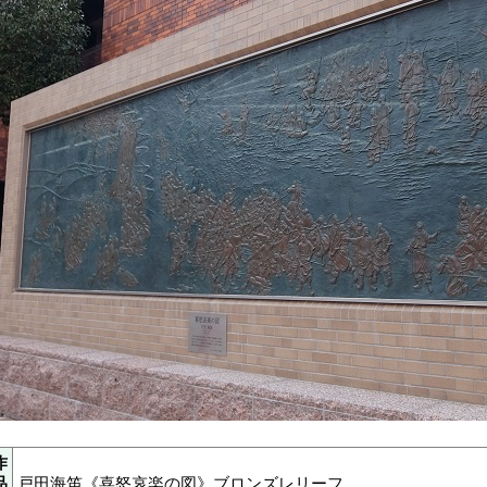
作
品
戸田海笛《喜怒哀楽の図》ブロンズレリーフ