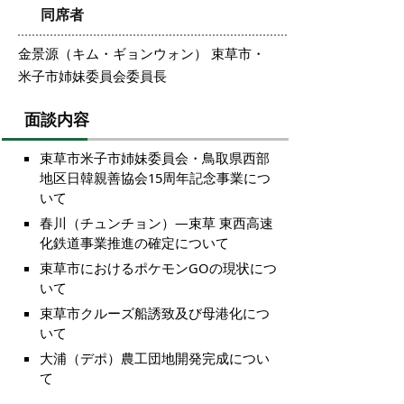
同席者
金景源（キム・ギョンウォン） 束草市・
米子市姉妹委員会委員長
面談内容
束草市米子市姉妹委員会・鳥取県西部
地区日韓親善協会15周年記念事業につ
いて
春川（チュンチョン）―束草 東西高速
化鉄道事業推進の確定について
束草市におけるポケモンGOの現状につ
いて
束草市クルーズ船誘致及び母港化につ
いて
大浦（デポ）農工団地開発完成につい
て