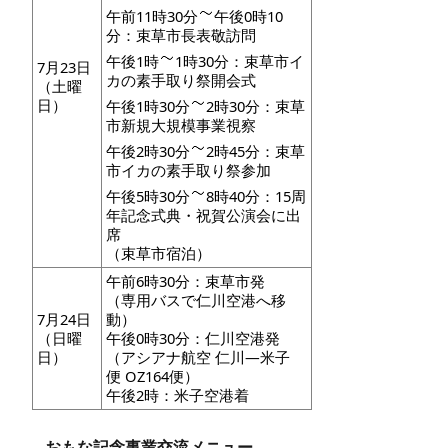
午前11時30分
午後0時10
分：束草市長表敬訪問
午後1時
1時30分：束草市イ
7月23日
カの素手取り祭開会式
（土曜
日）
午後1時30分
2時30分：束草
市新規大規模事業視察
午後2時30分
2時45分：束草
市イカの素手取り祭参加
午後5時30分
8時40分：15周
年記念式典・祝賀公演会に出
席
（束草市宿泊）
午前6時30分：束草市発
（専用バスで仁川空港へ移
7月24日
動）
（日曜
午後0時30分：仁川空港発
日）
（アシアナ航空 仁川―米子
便 OZ164便）
午後2時：米子空港着
おもな記念事業交流メニュー