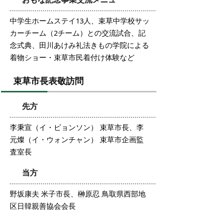
中学生ホームステイ13人、束草中学校サッ
カーチーム（2チーム）との交流試合、記
念式典、田川あけみ礼法きもの学院による
着物ショー・束草市民着付け体験など
束草市長表敬訪問
先方
李秉宣（イ・ビョンソン） 束草市長、李
元燦（イ・ウォンチャン） 束草市企画監
査室長
当方
野坂康夫 米子市長、榊原忍 鳥取県西部地
区日韓親善協会会長