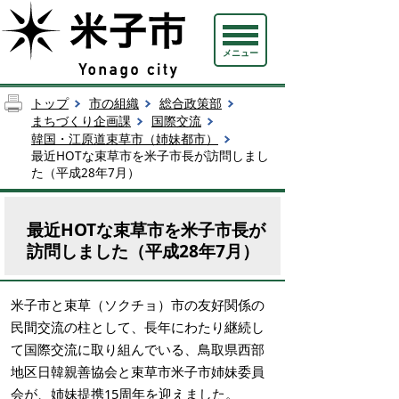
メニュー
トップ
市の組織
総合政策部
まちづくり企画課
国際交流
韓国・江原道束草市（姉妹都市）
最近HOTな束草市を米子市長が訪問しまし
た（平成28年7月）
最近HOTな束草市を米子市長が
訪問しました（平成28年7月）
米子市と束草（ソクチョ）市の友好関係の
民間交流の柱として、長年にわたり継続し
て国際交流に取り組んでいる、鳥取県西部
地区日韓親善協会と束草市米子市姉妹委員
会が、姉妹提携15周年を迎えました。