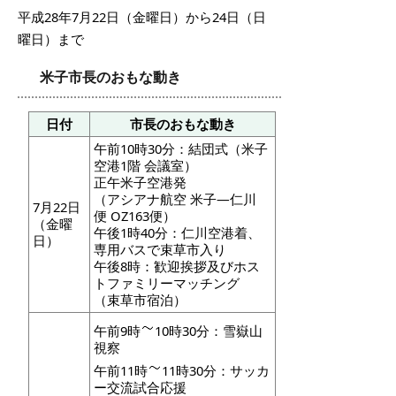
平成28年7月22日（金曜日）から24日（日
曜日）まで
米子市長のおもな動き
日付
市長のおもな動き
午前10時30分：結団式（米子
空港1階 会議室）
正午米子空港発
（アシアナ航空 米子―仁川
7月22日
便 OZ163便）
（金曜
午後1時40分：仁川空港着、
日）
専用バスで束草市入り
午後8時：歓迎挨拶及びホス
トファミリーマッチング
（束草市宿泊）
午前9時
10時30分：雪嶽山
視察
午前11時
11時30分：サッカ
ー交流試合応援