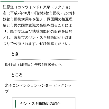
江原道（カンウォンド）束草（ソクチョ）
市（平成7年10月18日姉妹都市提携）との姉
妹都市提携20周年を迎え、両国間の相互理
解と市民の国際意識の高揚を図ることによ
り、民間交流及び地域国際化の促進を目的
とし、束草市のヤン・スキ舞踊団が万灯ま
つりで公演されます。ぜひ体感ください。
とき
8月9日（日曜日）午後1時10分から
ところ
米子コンベンションセンター ビッグシッ
プ
ヤン・スキ舞踊団の紹介