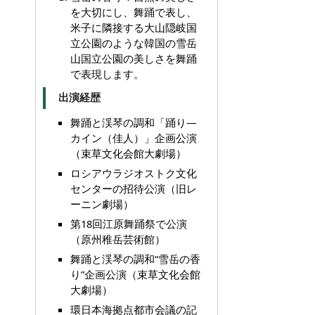
を大切にし、舞踊で表し、
米子に隣接する大山隠岐国
立公園のような韓国の雪岳
山国立公園の美しさを舞踊
で表現します。
出演経歴
舞踊と渓琴の調和「踊り―
カイン（佳人）」企画公演
（束草文化会館大劇場）
ロシアウラジオストク文化
センターの招待公演（旧レ
ーニン劇場）
第18回江原舞踊祭で公演
（原州稚岳芸術館）
舞踊と渓琴の調和“雪岳の香
り”企画公演（束草文化会館
大劇場）
環日本海拠点都市会議の記