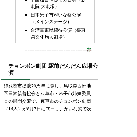
劇院 大劇場）
日本米子市がいな祭公演
（メインステージ）
台湾臺東県招待公演（臺東
県文化局大劇場）
チョンボン劇団 駅前だんだん広場公
演
姉妹都市提携20周年に際し、鳥取県西部地
区日韓親善協会と束草市・米子市姉妹委員
会の民間交流で、束草市のチョンボン劇団
（14人）が8月7日に来日し、がいな祭で次
のとおり公演を行います。
とき