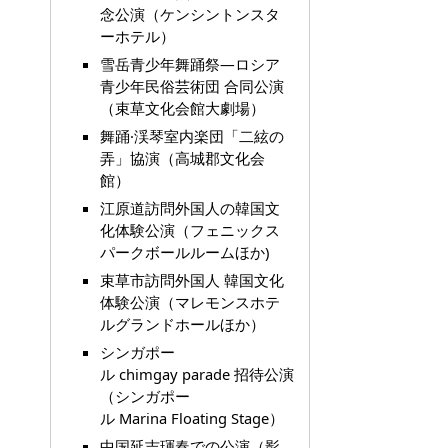
念公演（ケンシントンスタ
ーホテル）
雪岳青少年舞踊祭―ロシア
青少年民俗芸術団 合同公演
（束草文化会館大劇場）
舞踊·渓琴室内楽団「二絃の
弄」協演（高城郡文化会
館）
江原道訪問外国人の韓国文
化体験公演（フェニックス
パークボールルームほか)
束草市訪問外国人 韓国文化
体験公演（マレモンスホテ
ルグランドホールほか）
シンガポー
ル chimgay parade 招待公演
（シンガポー
ル Marina Floating Stage）
中国延吉琿春での公演（影