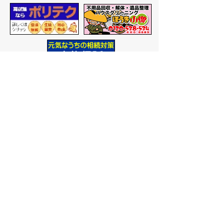
バナー広告を募集しています
サイトマップ
プライバシーポリシー
このサイトの考えかた
リンク・著作権
このサイトの使いかた
問い合わせ
米子市役所
〒683-8686 鳥取県米子市加
茂町一丁目1番地
代表番号：0859-22-7111
市
役所庁舎案内
開庁時間：
平日午前9時から
午後5時まで
（祝日、年末年