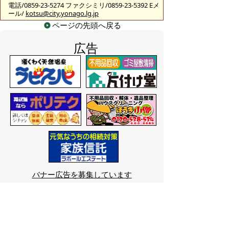
電話/0859-23-5274 ファクシミリ/0859-23-5392 Eメ
ール/
kotsu@city.yonago.lg.jp
ページの先頭へ戻る
広告
バナー広告を募集しています
サイトマップ
プライバシーポリシー
このサイトの考えかた
リンク・著作権