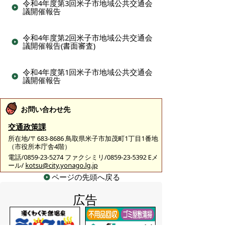
令和4年度第3回米子市地域公共交通会
議開催報告
令和4年度第2回米子市地域公共交通会
議開催報告(書面審査)
令和4年度第1回米子市地域公共交通会
議開催報告
お問い合わせ先
交通政策課
所在地/〒683-8686 鳥取県米子市加茂町1丁目1番地
（市役所本庁舎4階）
電話/0859-23-5274 ファクシミリ/0859-23-5392 Eメ
ール/
kotsu@city.yonago.lg.jp
ページの先頭へ戻る
広告