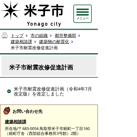
メニュー
トップ
市の組織
都市整備部
建築相談課
建築物の耐震化
米子市耐震改修促進計画
米子市耐震改修促進計画
米子市耐震改修促進計画（令和4年7月
改定版）を改定しました
お問い合わせ先
建築相談課
所在地/〒683-0054 鳥取県米子市糀町一丁目160
（糀町庁舎（西部総合事務所3号館）2階）