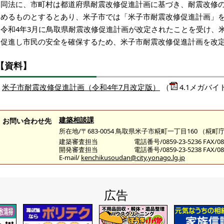
同法に、市町村は都道府県耐震改修促進計画に基づき、耐震改修の
努めるものとするとあり、米子市では「米子市耐震改修促進計画」
令和4年3月に鳥取県耐震改修促進計画が改定されたことを受け、
を促進し市民の安全を確保するため、米子市耐震改修促進計画を改
【資料】
米子市耐震改修促進計画（令和4年7月改定版）
（
4.1メガバイ
建築相談課
お問い合わせ先
所在地/〒683-0054 鳥取県米子市糀町一丁目160 （
建築審査担当
電話番号/0859-23-5236 FAX/085
開発審査担当
電話番号/0859-23-5238 FAX/085
E-mail/
kenchikusoudan@city.yonago.lg.jp
広告