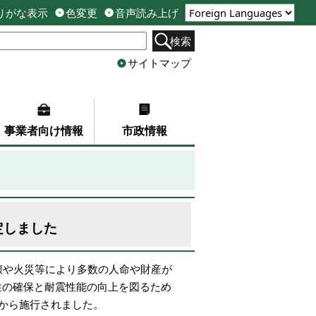
りがな表示
色変更
音声読み上げ
検索
サイトマップ
事業者向け情報
市政情報
定しました
壊や火災等により多数の人命や財産が
性の確保と耐震性能の向上を図るため
月から施行されました。