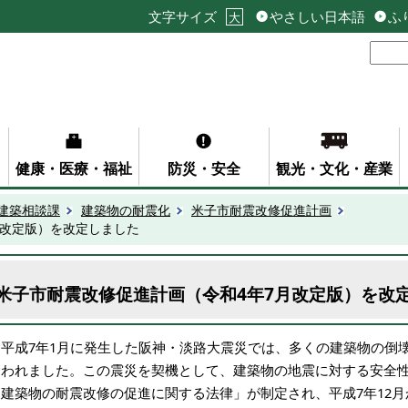
文字サイズ
やさしい日本語
ふ
大
健康・医療・福祉
防災・安全
観光・文化・産業
建築相談課
建築物の耐震化
米子市耐震改修促進計画
月改定版）を改定しました
米子市耐震改修促進計画（令和4年7月改定版）を改
平成7年1月に発生した阪神・淡路大震災では、多くの建築物の倒
奪われました。この震災を契機として、建築物の地震に対する安全
「建築物の耐震改修の促進に関する法律」が制定され、平成7年12